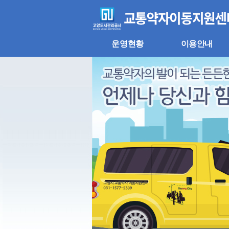
주
본
메
문
뉴
바
바
로
로
가
운영현황
이용안내
가
기
기