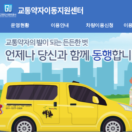
주
본
메
문
뉴
바
바
로
로
가
운영현황
이용안내
차량이용신청
이
가
기
기