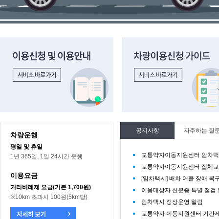
이용신청 및 이용안내 바로가기
차량이용신청 가이드 바로가기
공지사항
자주하는 질
차량운행
평일 및 휴일
교통약자이동지원센터 임차택시
1년 365일, 1일 24시간 운행
교통약자이동지원센터 집체교
이용요금
[임차택시] 배차 어플 장애 복
거리비례제 요금(기본 1,700원)
이용대상자 신분증 특별 점검
※10km 초과시 100원(5km당)
임차택시 정상운영 알림
교통약자 이동지원센터 기간제 직