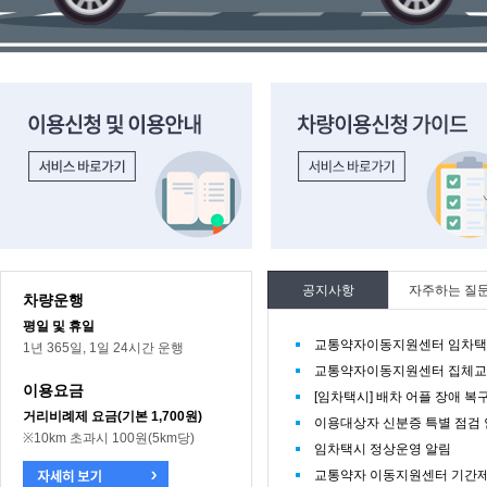
이용신청 및 이용안내 바로가기
차량이용신청 가이드 바로가기
공지사항
자주하는 질
차량운행
평일 및 휴일
교통약자이동지원센터 임차택시
1년 365일, 1일 24시간 운행
교통약자이동지원센터 집체교
이용요금
[임차택시] 배차 어플 장애 복
거리비례제 요금(기본 1,700원)
이용대상자 신분증 특별 점검
※10km 초과시 100원(5km당)
임차택시 정상운영 알림
교통약자 이동지원센터 기간제 직