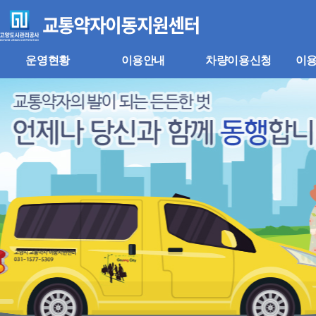
주
본
메
문
뉴
바
바
로
로
가
운영현황
이용안내
차량이용신청
이
가
기
기