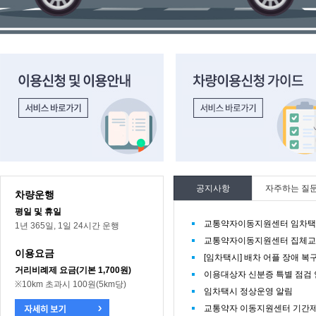
이용신청 및 이용안내 바로가기
차량이용신청 가이드 바로가기
공지사항
자주하는 질
차량운행
평일 및 휴일
교통약자이동지원센터 임차택시
1년 365일, 1일 24시간 운행
교통약자이동지원센터 집체교
이용요금
[임차택시] 배차 어플 장애 복
거리비례제 요금(기본 1,700원)
이용대상자 신분증 특별 점검
※10km 초과시 100원(5km당)
임차택시 정상운영 알림
교통약자 이동지원센터 기간제 직