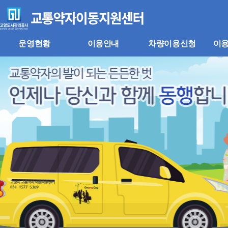
주
본
메
문
뉴
바
바
로
로
가
운영현황
이용안내
차량이용신청
이
가
기
기