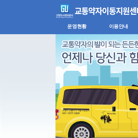
주
본
메
문
뉴
바
바
로
로
가
운영현황
이용안내
가
기
기