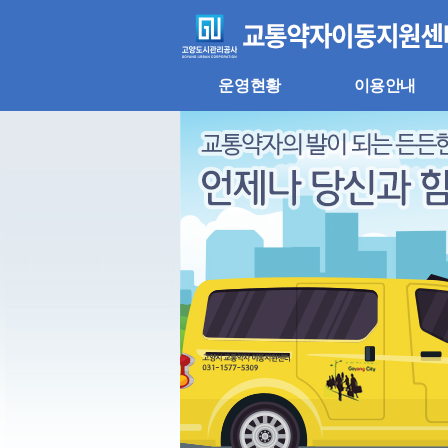
주
본
메
문
뉴
바
바
로
로
가
운영현황
이용안내
가
기
기