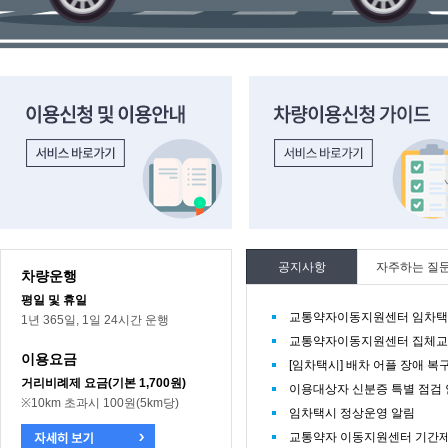
이용신청 및 이용안내 바로가기
차량이용신청 가이드 바로가기
공지사항
자주하는 질
차량운행
평일 및 휴일
교통약자이동지원센터 임차택시
1년 365일, 1일 24시간 운행
교통약자이동지원센터 집체교
이용요금
[임차택시] 배차 어플 장애 복
거리비례제 요금(기본 1,700원)
이용대상자 신분증 특별 점검
※10km 초과시 100원(5km당)
임차택시 정상운영 알림
교통약자 이동지원센터 기간제 직