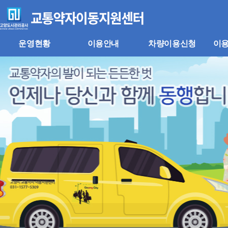
주
본
메
문
뉴
바
바
로
로
가
운영현황
이용안내
차량이용신청
이
가
기
기