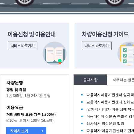
이용신청 및 이용안내 바로가기
차량이용신청 가이드 바로가기
공지사항
자주하는 질
차량운행
평일 및 휴일
교통약자이동지원센터 임차택시
1년 365일, 1일 24시간 운행
교통약자이동지원센터 집체교
이용요금
[임차택시] 배차 어플 장애 복
거리비례제 요금(기본 1,700원)
이용대상자 신분증 특별 점검
※10km 초과시 100원(5km당)
임차택시 정상운영 알림
교통약자 이동지원센터 기간제 직