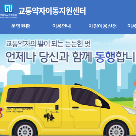
주
본
메
문
뉴
바
바
로
로
가
운영현황
이용안내
차량이용신청
이
가
기
기