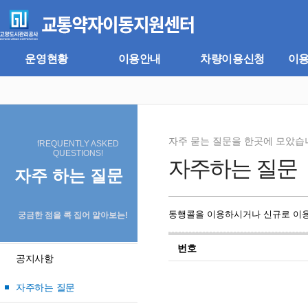
주
본
메
문
뉴
바
바
로
로
가
운영현황
이용안내
차량이용신청
이
가
기
기
자주 묻는 질문을 한곳에 모았습
fREQUENTLY ASKED
QUESTIONS!
자주하는 질문
자주 하는 질문
동행콜을 이용하시거나 신규로 이용
궁금한 점을 콕 집어 알아보는!
번호
공지사항
자주하는 질문