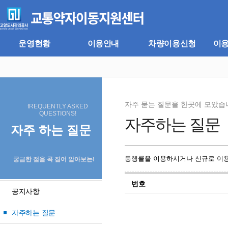
주
본
메
문
뉴
바
바
로
로
가
운영현황
이용안내
차량이용신청
이
가
기
기
자주 묻는 질문을 한곳에 모았습
fREQUENTLY ASKED
QUESTIONS!
자주하는 질문
자주 하는 질문
동행콜을 이용하시거나 신규로 이용
궁금한 점을 콕 집어 알아보는!
번호
공지사항
자주하는 질문