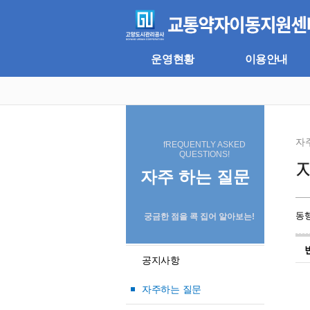
주
본
메
문
뉴
바
바
로
로
가
운영현황
이용안내
가
기
기
자
fREQUENTLY ASKED
QUESTIONS!
자주 하는 질문
동
궁금한 점을 콕 집어 알아보는!
공지사항
자주하는 질문