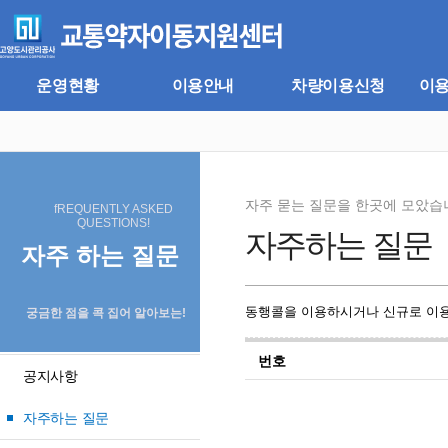
주
본
메
문
뉴
바
바
로
로
가
운영현황
이용안내
차량이용신청
이
가
기
기
자주 묻는 질문을 한곳에 모았습
fREQUENTLY ASKED
QUESTIONS!
자주하는 질문
자주 하는 질문
동행콜을 이용하시거나 신규로 이용
궁금한 점을 콕 집어 알아보는!
번호
공지사항
자주하는 질문