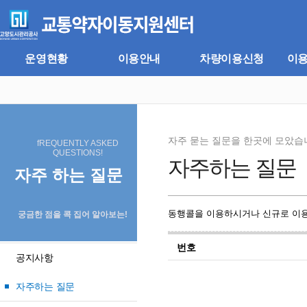
주
본
메
문
뉴
바
바
로
로
가
운영현황
이용안내
차량이용신청
이
가
기
기
자주 묻는 질문을 한곳에 모았습
fREQUENTLY ASKED
QUESTIONS!
자주하는 질문
자주 하는 질문
동행콜을 이용하시거나 신규로 이용
궁금한 점을 콕 집어 알아보는!
번호
공지사항
자주하는 질문