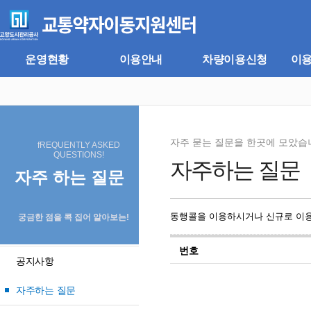
주
본
메
문
뉴
바
바
로
로
가
운영현황
이용안내
차량이용신청
이
가
기
기
자주 묻는 질문을 한곳에 모았습
fREQUENTLY ASKED
QUESTIONS!
자주하는 질문
자주 하는 질문
동행콜을 이용하시거나 신규로 이용
궁금한 점을 콕 집어 알아보는!
번호
공지사항
자주하는 질문