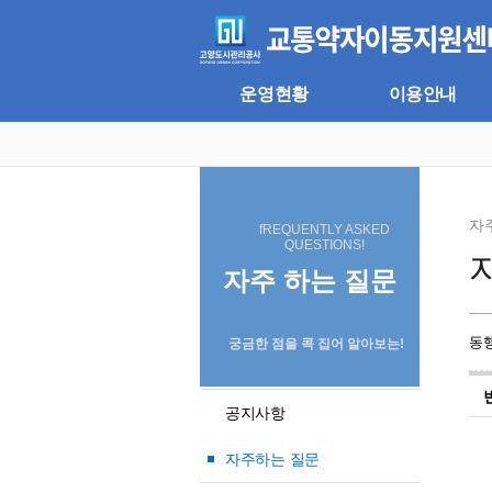
주
본
메
문
뉴
바
바
로
로
가
운영현황
이용안내
가
기
기
자
fREQUENTLY ASKED
QUESTIONS!
자주 하는 질문
동
궁금한 점을 콕 집어 알아보는!
공지사항
자주하는 질문