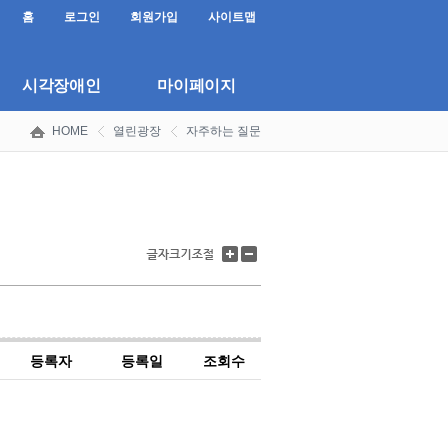
홈
로그인
회원가입
사이트맵
시각장애인
마이페이지
HOME
열린광장
자주하는 질문
글
글
자
자
크
크
기
기
키
줄
우
이
기
기
등록자
등록일
조회수