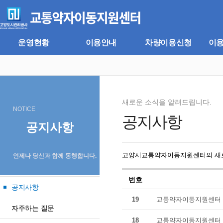
주
본
메
문
뉴
바
바
로
로
가
운영현황
이용안내
차량이용신청
이
가
기
기
새로운 소식을 알려드립니다.
NOTICE
공지사항
공지사항
고양시교통약자이동지원센터의 새로
언제나 당신과 함께 동행합니다.
번호
공지사항
19
교통약자이동지원센터 
자주하는 질문
18
교통약자이동지원센터 