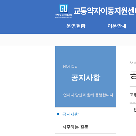
주
본
메
문
뉴
바
바
로
로
가
운영현황
이용안내
가
기
기
새
NOTICE
공지사항
고
언제나 당신과 함께 동행합니다.
공지사항
자주하는 질문