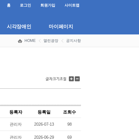
홈
로그인
회원가입
사이트맵
시각장애인
마이페이지
HOME
열린광장
공지사항
글
글
자
자
크
크
기
기
키
줄
우
이
기
기
등록자
등록일
조회수
관리자
2026-07-13
98
관리자
2026-06-29
69