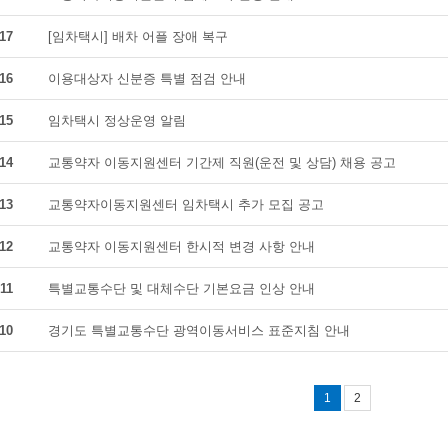
17
[임차택시] 배차 어플 장애 복구
16
이용대상자 신분증 특별 점검 안내
15
임차택시 정상운영 알림
14
교통약자 이동지원센터 기간제 직원(운전 및 상담) 채용 공고
13
교통약자이동지원센터 임차택시 추가 모집 공고
12
교통약자 이동지원센터 한시적 변경 사항 안내
11
특별교통수단 및 대체수단 기본요금 인상 안내
10
경기도 특별교통수단 광역이동서비스 표준지침 안내
1
2