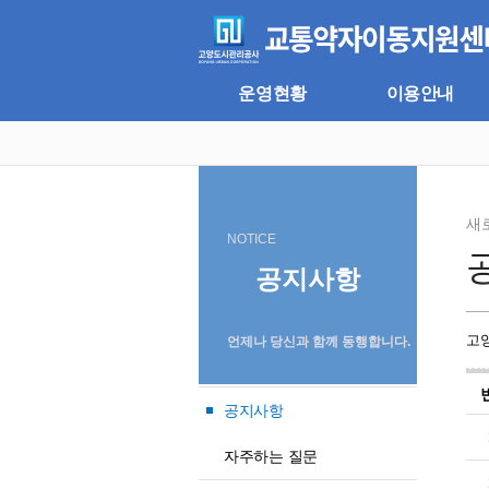
주
본
메
문
뉴
바
바
로
로
가
운영현황
이용안내
가
기
기
새
NOTICE
공지사항
고
언제나 당신과 함께 동행합니다.
공지사항
자주하는 질문