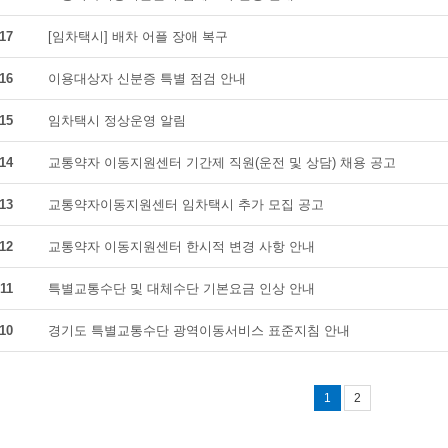
17
[임차택시] 배차 어플 장애 복구
16
이용대상자 신분증 특별 점검 안내
15
임차택시 정상운영 알림
14
교통약자 이동지원센터 기간제 직원(운전 및 상담) 채용 공고
13
교통약자이동지원센터 임차택시 추가 모집 공고
12
교통약자 이동지원센터 한시적 변경 사항 안내
11
특별교통수단 및 대체수단 기본요금 인상 안내
10
경기도 특별교통수단 광역이동서비스 표준지침 안내
1
2