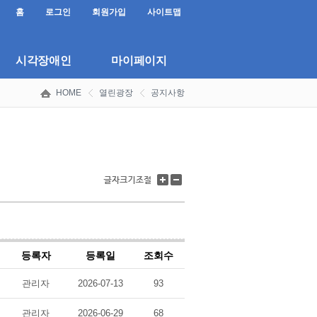
홈
로그인
회원가입
사이트맵
시각장애인
마이페이지
HOME
열린광장
공지사항
글
글
자
자
크
크
기
기
키
줄
우
이
기
기
등록자
등록일
조회수
관리자
2026-07-13
93
관리자
2026-06-29
68