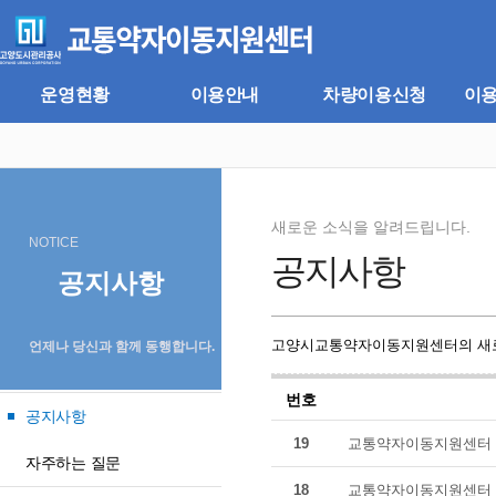
주
본
메
문
뉴
바
바
로
로
가
운영현황
이용안내
차량이용신청
이
가
기
기
새로운 소식을 알려드립니다.
NOTICE
공지사항
공지사항
고양시교통약자이동지원센터의 새로
언제나 당신과 함께 동행합니다.
번호
공지사항
19
교통약자이동지원센터 
자주하는 질문
18
교통약자이동지원센터 