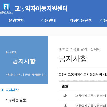
주
본
메
문
뉴
바
바
로
로
가
운영현황
이용안내
차량이용신청
이
가
기
기
새로운 소식을 알려드립니다.
NOTICE
공지사항
공지사항
고양시교통약자이동지원센터의 새로
언제나 당신과 함께 동행합니다.
번호
공지사항
19
교통약자이동지원센터 
자주하는 질문
18
교통약자이동지원센터 