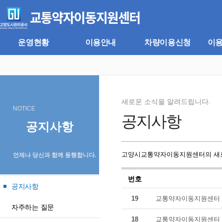
주
본
메
문
뉴
바
바
로
로
가
운영현황
이용안내
차량이용신청
이
가
기
기
새로운 소식을 알려드립니다.
NOTICE
공지사항
공지사항
고양시교통약자이동지원센터의 새로
언제나 당신과 함께 동행합니다.
번호
공지사항
19
교통약자이동지원센터 
자주하는 질문
18
교통약자이동지원센터 