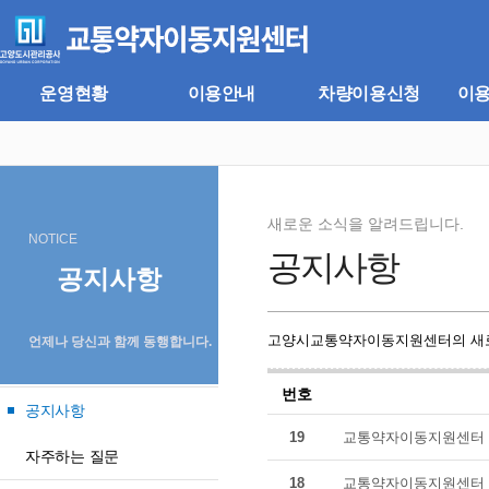
주
본
메
문
뉴
바
바
로
로
가
운영현황
이용안내
차량이용신청
이
가
기
기
새로운 소식을 알려드립니다.
NOTICE
공지사항
공지사항
고양시교통약자이동지원센터의 새로
언제나 당신과 함께 동행합니다.
번호
공지사항
19
교통약자이동지원센터 
자주하는 질문
18
교통약자이동지원센터 