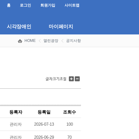
홈
로그인
회원가입
사이트맵
시각장애인
마이페이지
HOME
열린광장
공지사항
글
글
자
자
크
크
기
기
키
줄
우
이
기
기
등록자
등록일
조회수
관리자
2026-07-13
100
관리자
2026-06-29
70