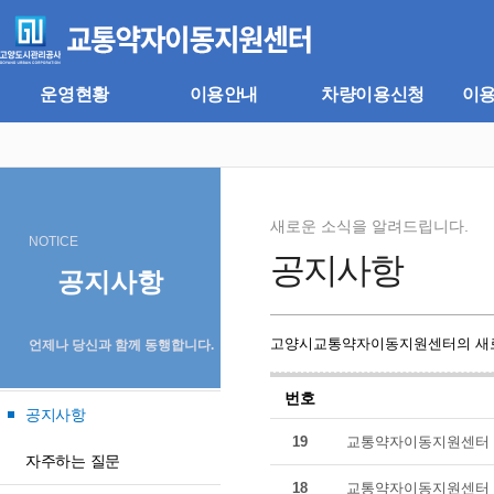
주
본
메
문
뉴
바
바
로
로
가
운영현황
이용안내
차량이용신청
이
가
기
기
새로운 소식을 알려드립니다.
NOTICE
공지사항
공지사항
고양시교통약자이동지원센터의 새로
언제나 당신과 함께 동행합니다.
번호
공지사항
19
교통약자이동지원센터 
자주하는 질문
18
교통약자이동지원센터 