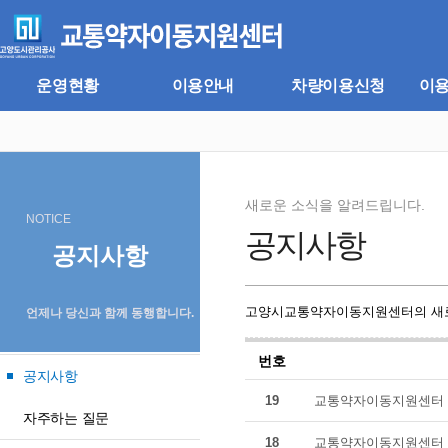
주
본
메
문
뉴
바
바
로
로
가
운영현황
이용안내
차량이용신청
이
가
기
기
새로운 소식을 알려드립니다.
NOTICE
공지사항
공지사항
고양시교통약자이동지원센터의 새로
언제나 당신과 함께 동행합니다.
번호
공지사항
19
교통약자이동지원센터 
자주하는 질문
18
교통약자이동지원센터 