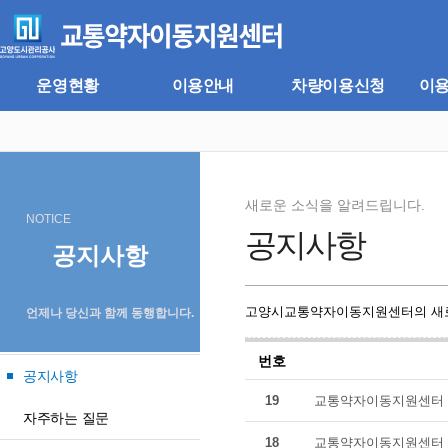
주
본
메
문
뉴
바
바
로
로
가
운영현황
이용안내
차량이용신청
이
가
기
기
새로운 소식을 알려드립니다.
NOTICE
공지사항
공지사항
고양시교통약자이동지원센터의 새로
언제나 당신과 함께 동행합니다.
번호
공지사항
19
교통약자이동지원센터 
자주하는 질문
18
교통약자이동지원센터 