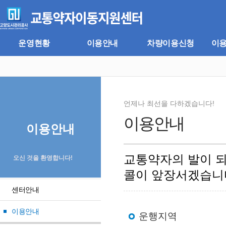
주
본
메
문
뉴
바
바
로
로
가
운영현황
이용안내
차량이용신청
이
가
기
기
언제나 최선을 다하겠습니다!
이용안내
이용안내
교통약자의 발이 
오신 것을 환영합니다!
콜이 앞장서겠습니
센터안내
이용안내
운행지역