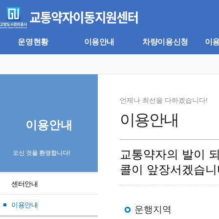
주
본
메
문
뉴
바
바
로
로
가
운영현황
이용안내
차량이용신청
이
가
기
기
언제나 최선을 다하겠습니다!
이용안내
이용안내
교통약자의 발이 
오신 것을 환영합니다!
콜이 앞장서겠습니
센터안내
이용안내
운행지역