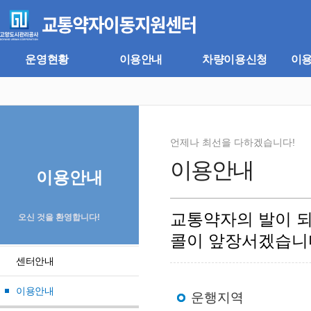
주
본
메
문
뉴
바
바
로
로
가
운영현황
이용안내
차량이용신청
이
가
기
기
언제나 최선을 다하겠습니다!
이용안내
이용안내
교통약자의 발이 
오신 것을 환영합니다!
콜이 앞장서겠습니
센터안내
이용안내
운행지역