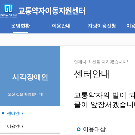
주
본
메
문
뉴
바
바
로
로
가
운영현황
이용안내
차량이용신청
이
가
기
기
언제나 최선을 다하겠습니다!
센터안내
시각장애인
교통약자의 발이 
오신 것을 환영합니다!
콜이 앞장서겠습니
센터안내
이용안내
이용대상