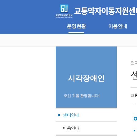
주
본
메
문
뉴
바
바
로
로
가
운영현황
이용안내
가
기
기
언
시각장애인
교
오신 것을 환영합니다!
센터안내
이용안내