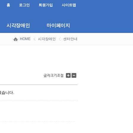
홈
로그인
회원가입
사이트맵
시각장애인
마이페이지
HOME
시각장애인
센터안내
글
글
자
자
크
크
기
기
겠습니다.
키
줄
우
이
기
기