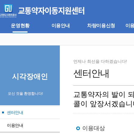
주
본
메
문
뉴
바
바
로
로
가
운영현황
이용안내
차량이용신청
이
가
기
기
언제나 최선을 다하겠습니다!
센터안내
시각장애인
교통약자의 발이 
오신 것을 환영합니다!
콜이 앞장서겠습니
센터안내
이용안내
이용대상