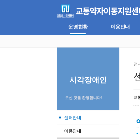
주
본
메
문
뉴
바
바
로
로
가
운영현황
이용안내
가
기
기
언
시각장애인
교
오신 것을 환영합니다!
센터안내
이용안내