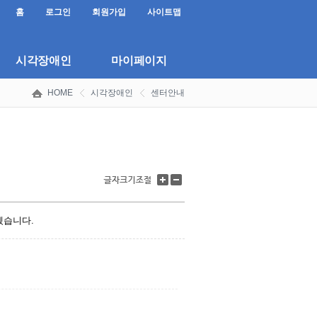
홈
로그인
회원가입
사이트맵
시각장애인
마이페이지
HOME
시각장애인
센터안내
글
글
자
자
크
크
기
기
겠습니다.
키
줄
우
이
기
기