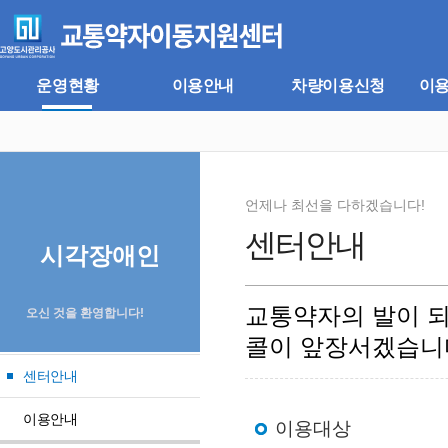
주
본
메
문
뉴
바
바
로
로
가
운영현황
이용안내
차량이용신청
이
가
기
기
언제나 최선을 다하겠습니다!
센터안내
시각장애인
교통약자의 발이 
오신 것을 환영합니다!
콜이 앞장서겠습니
센터안내
이용안내
이용대상